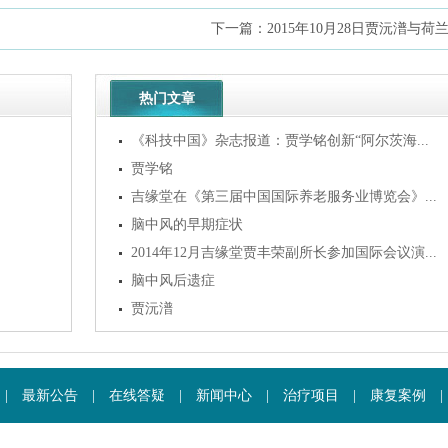
下一篇：
2015年10月28日贾沅潽与荷兰
热门文章
《科技中国》杂志报道：贾学铭创新“阿尔茨海...
贾学铭
吉缘堂在《第三届中国国际养老服务业博览会》...
脑中风的早期症状
2014年12月吉缘堂贾丰荣副所长参加国际会议演...
脑中风后遗症
贾沅潽
|
最新公告
|
在线答疑
|
新闻中心
|
治疗项目
|
康复案例
|