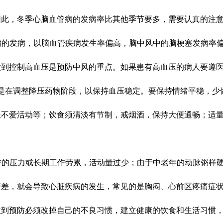
因此，冬季心脑血管病的发病率比其他季节要多，需要认真的注
病的发病，以脑血管疾病发生率偏高，脑中风中的脑梗塞发病率
做到
控制高血压是预防中风的重点。
如果患有
高血压
的
病人要遵
是在调整降压药物阶段，以保持血压稳定。要保持情绪平稳，少
坐不爱活动
等；饮食须清淡有节制，戒烟酒，保持大便通畅；适
作的压力或长期工作劳累，活动量过少；由于中老年的
动脉粥样
变差，就会导致心脏疾病的发生，常见的是胸闷、心前区疼痛症
做到预防必须改掉自己的不良习惯，
建立健康的饮食
和生活
习惯