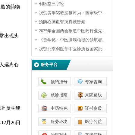
创医堂三字经
血脂
的
药物
祝贺贾学铭教授被评为：国家级中...
预防心脑血管病真诚告知
2025年全国两会报道中医药行业先...
常出现头
《贾学铭：中医脑病领域的领航者...
祝贺北京创医堂中医诊所被国家批...
人远离心
服务平台
预约挂号
专家咨询
就诊指南
来院路线
所 贾学铭
中药特色
证书资质
服务环境
医疗公益
年12月26日
治疗对比
在线答疑