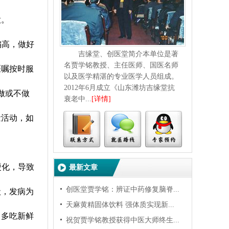
意。
偏高，做好
吉缘堂、创医堂简介本单位是著
名贾学铭教授、主任医师、国医名师
医嘱按时服
以及医学精湛的专业医学人员组成。
2012年6月成立《山东潍坊吉缘堂抗
做或不做
衰老中...
[详情]
量活动，如
硬化，
导致
最新文章
创医堂贾学铭：辨证中药修复脑脊...
状，发病为
天麻黄精固体饮料 强体质实现新...
，多吃新鲜
祝贺贾学铭教授获得中医大师终生...