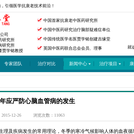
构，引领医学抗衰老技术前沿！
中国首家抗衰老中医药研究所
中国中医药研究治疗脑部疑难症单位
公司
中国传统医学名医贾学铭创建吉缘堂
药研究所
病研究所
就
英国中医药联合总会会员、理事
楼贾学铭教授
专家团队
治疗对比
新闻中心
治疗项目
康
年应严防心脑血管病的发生
15-12-26
浏览次数：11063
生理及疾病发生的常用理论，冬季的寒冷气候影响人体的血夜循